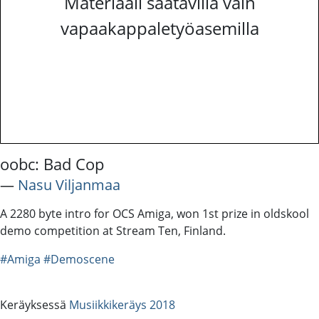
Materiaali saatavilla vain
vapaakappaletyöasemilla
oobc: Bad Cop
―
Nasu Viljanmaa
A 2280 byte intro for OCS Amiga, won 1st prize in oldskool
demo competition at Stream Ten, Finland.
#Amiga
#Demoscene
Keräyksessä
Musiikkikeräys 2018