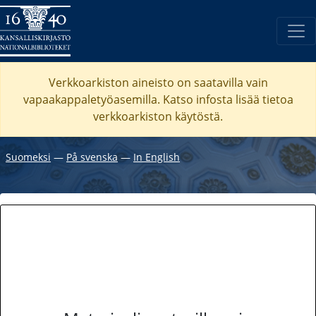
Verkkoarkiston aineisto on saatavilla vain
vapaakappaletyöasemilla. Katso
infosta
lisää tietoa
verkkoarkiston käytöstä.
Suomeksi
―
På svenska
―
In English