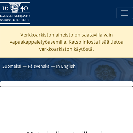
Verkkoarkiston aineisto on saatavilla vain
vapaakappaletyöasemilla. Katso
infosta
lisää tietoa
verkkoarkiston käytöstä.
Suomeksi
―
På svenska
―
In English