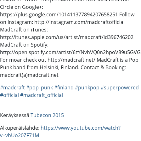
Circle on Google+:
https://plus.google.com/101411377894207658251 Follow
on Instagram: http://instagram.com/madcraftofficial
MadCraft on iTunes:
http://itunes.apple.com/us/artist/madcraft/id396746202
MadCraft on Spotify:
http://open.spotify.com/artist/6zYNvhVQ0n2hpoV89u5GVG
For moar check out http://madcraft.net/ MadCraft is a Pop
Punk band from Helsinki, Finland. Contact & Booking:
madcraft(a)madcraft.net
#madcraft
#pop_punk
#finland
#punkpop
#superpowered
#official
#madcraft_official
Keräyksessä
Tubecon 2015
Alkuperäislähde:
https://www.youtube.com/watch?
v=vhUo20ZF71M