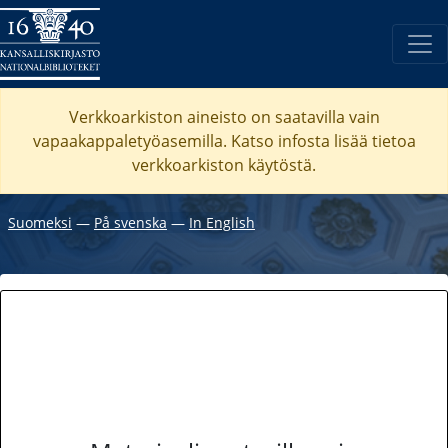
Verkkoarkiston aineisto on saatavilla vain
vapaakappaletyöasemilla. Katso
infosta
lisää tietoa
verkkoarkiston käytöstä.
Suomeksi
―
På svenska
―
In English