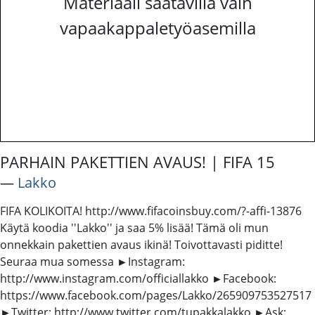
Materiaali saatavilla vain
vapaakappaletyöasemilla
PARHAIN PAKETTIEN AVAUS! | FIFA 15
―
Lakko
FIFA KOLIKOITA! http://www.fifacoinsbuy.com/?-affi-13876
Käytä koodia ''Lakko'' ja saa 5% lisää! Tämä oli mun
onnekkain pakettien avaus ikinä! Toivottavasti piditte!
Seuraa mua somessa ►Instagram:
http://www.instagram.com/officiallakko ►Facebook:
https://www.facebook.com/pages/Lakko/265909753527517
►Twitter: http://www.twitter.com/tupakkalakko ►Ask: