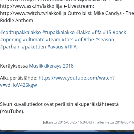
http://www.ask.fm/lakkoilija ►Livestream:
http://www.twitch.tv/lakkoilija Outro biisi: Mike Candys - The
Riddle Anthem
#codtupakkalakko
#tupakkalakko
#lakko
#fifa
#15
#pack
#opening
#ultimate
#team
#tots
#of
#the
#season
#parhain
#pakettien
#avaus
#FIFA
Keräyksessä
Musiikkikeräys 2018
Alkuperäislähde:
https://www.youtube.com/watch?
v=vdHoV42Skgw
Sivun kuvailutiedot ovat peräisin alkuperäislähteestä
(YouTube).
Julkaistu 2015-05-25 16:04:43 / Tallennettu 2018-03-16