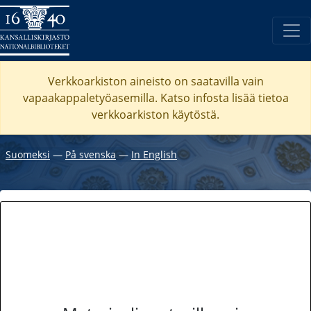
Verkkoarkiston aineisto on saatavilla vain
vapaakappaletyöasemilla. Katso
infosta
lisää tietoa
verkkoarkiston käytöstä.
Suomeksi
―
På svenska
―
In English