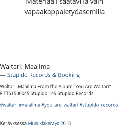
Materiaali saatavilla vain
vapaakappaletyöasemilla
Waltari: Maailma
―
Stupido Records & Booking
Waltari: Maailma From the Album "You Are Waltari"
FITTS1500045 Stupido 149 Stupido Records
#waltari
#maailma
#you_are_waltari
#stupido_records
Keräyksessä
Musiikkikeräys 2018