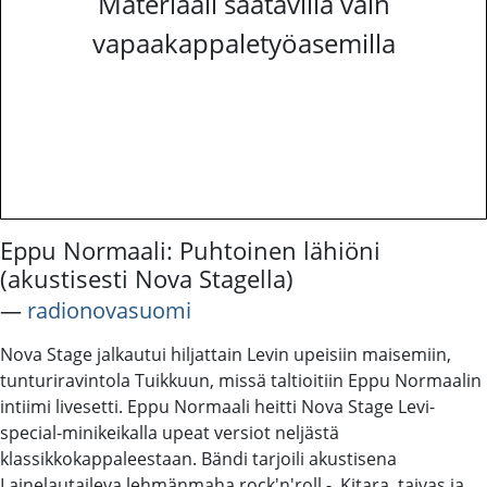
Materiaali saatavilla vain
vapaakappaletyöasemilla
Eppu Normaali: Puhtoinen lähiöni
(akustisesti Nova Stagella)
―
radionovasuomi
Nova Stage jalkautui hiljattain Levin upeisiin maisemiin,
tunturiravintola Tuikkuun, missä taltioitiin Eppu Normaalin
intiimi livesetti. Eppu Normaali heitti Nova Stage Levi-
special-minikeikalla upeat versiot neljästä
klassikkokappaleestaan. Bändi tarjoili akustisena
Lainelautaileva lehmänmaha rock'n'roll -, Kitara, taivas ja