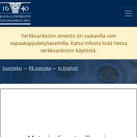
Verkkoarkiston aineisto on saatavilla vain
vapaakappaletyöasemilla. Katso
infosta
lisää tietoa
verkkoarkiston käytöstä.
Suomeksi
―
På svenska
―
In English