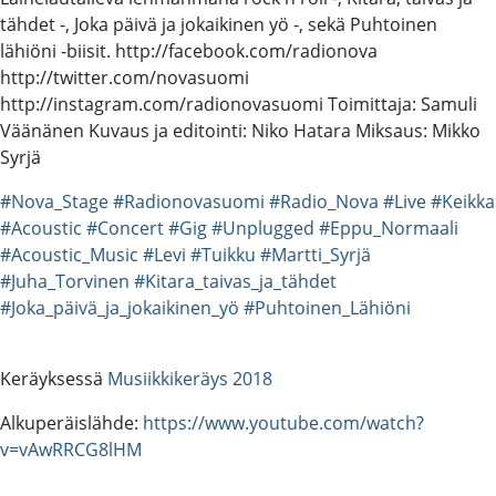
tähdet -, Joka päivä ja jokaikinen yö -, sekä Puhtoinen
lähiöni -biisit. http://facebook.com/radionova
http://twitter.com/novasuomi
http://instagram.com/radionovasuomi Toimittaja: Samuli
Väänänen Kuvaus ja editointi: Niko Hatara Miksaus: Mikko
Syrjä
#Nova_Stage
#Radionovasuomi
#Radio_Nova
#Live
#Keikka
#Acoustic
#Concert
#Gig
#Unplugged
#Eppu_Normaali
#Acoustic_Music
#Levi
#Tuikku
#Martti_Syrjä
#Juha_Torvinen
#Kitara_taivas_ja_tähdet
#Joka_päivä_ja_jokaikinen_yö
#Puhtoinen_Lähiöni
Keräyksessä
Musiikkikeräys 2018
Alkuperäislähde:
https://www.youtube.com/watch?
v=vAwRRCG8lHM