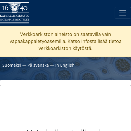
Verkkoarkiston aineisto on saatavilla vain
vapaakappaletyöasemilla. Katso
infosta
lisää tietoa
verkkoarkiston käytöstä.
Suomeksi
―
På svenska
―
In English