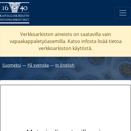
Verkkoarkiston aineisto on saatavilla vain
vapaakappaletyöasemilla. Katso
infosta
lisää tietoa
verkkoarkiston käytöstä.
Suomeksi
―
På svenska
―
In English