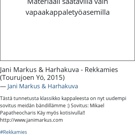
Materiaali saatavilla vain
vapaakappaletyöasemilla
Jani Markus & Harhakuva - Rekkamies
(Tourujoen Yö, 2015)
―
Jani Markus & Harhakuva
Tästä tunnetusta klassikko kappaleesta on nyt uudempi
sovitus meidän bändillämme :) Sovitus: Mikael
Papatheocharis Käy myös kotisivulla!!
http://www.janimarkus.com
#Rekkamies