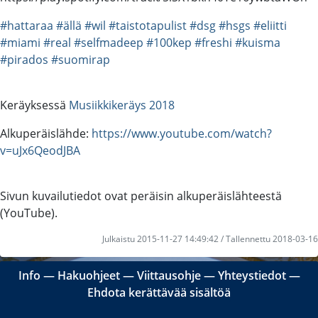
#hattaraa
#ällä
#wil
#taistotapulist
#dsg
#hsgs
#eliitti
#miami
#real
#selfmadeep
#100kep
#freshi
#kuisma
#pirados
#suomirap
Keräyksessä
Musiikkikeräys 2018
Alkuperäislähde:
https://www.youtube.com/watch?
v=uJx6QeodJBA
Sivun kuvailutiedot ovat peräisin alkuperäislähteestä
(YouTube).
Julkaistu 2015-11-27 14:49:42 / Tallennettu 2018-03-16
Info
―
Hakuohjeet
―
Viittausohje
―
Yhteystiedot
―
Ehdota kerättävää sisältöä