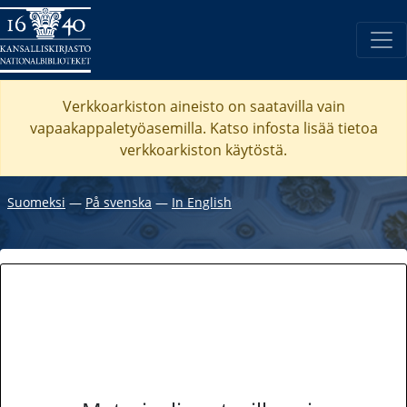
Verkkoarkiston aineisto on saatavilla vain
vapaakappaletyöasemilla. Katso
infosta
lisää tietoa
verkkoarkiston käytöstä.
Suomeksi
―
På svenska
―
In English