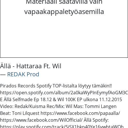
Materiaali saatavilla vain
vapaakappaletyöasemilla
Ällä - Hattaraa Ft. Wil
―
REDAK Prod
Pirados Records Spotify TOP-listalta löytyy tämäkin!!
https://open.spotify.com/album/2a0kaWyPInEymyfAoGM3C
E Ällä Selfmade Ep 18.12 & Wil 100K EP ulkona 11.12.2015
Video: Redak/Kuisma Rec/Mix: Wil Mas: Tommi Langen
Beat: Toni Lilquest https://www.facebook.com/papaalla/
https://www.facebook.com/WilOfficial/ Ällä Spotify:
https://play.spotify.com/track/5iSX1bkn40Ye16ywbtaWOh