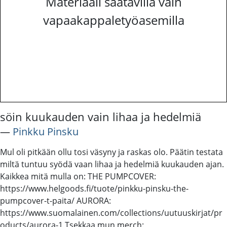
Materiaali saatavilla vain
vapaakappaletyöasemilla
söin kuukauden vain lihaa ja hedelmiä
―
Pinkku Pinsku
Mul oli pitkään ollu tosi väsyny ja raskas olo. Päätin testata
miltä tuntuu syödä vaan lihaa ja hedelmiä kuukauden ajan.
Kaikkea mitä mulla on: THE PUMPCOVER:
https://www.helgoods.fi/tuote/pinkku-pinsku-the-
pumpcover-t-paita/ AURORA:
https://www.suomalainen.com/collections/uutuuskirjat/pr
oducts/aurora-1 Tsekkaa mun merch: