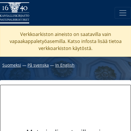
Verkkoarkiston aineisto on saatavilla vain
vapaakappaletyöasemilla. Katso
infosta
lisää tietoa
verkkoarkiston käytöstä.
Suomeksi
―
På svenska
―
In English