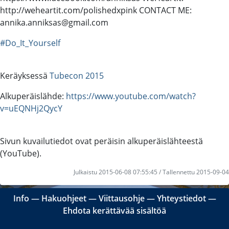
http://weheartit.com/polishedxpink CONTACT ME:
annika.anniksas@gmail.com
#Do_It_Yourself
Keräyksessä
Tubecon 2015
Alkuperäislähde:
https://www.youtube.com/watch?
v=uEQNHj2QycY
Sivun kuvailutiedot ovat peräisin alkuperäislähteestä
(YouTube).
Julkaistu 2015-06-08 07:55:45 / Tallennettu 2015-09-04
Info
―
Hakuohjeet
―
Viittausohje
―
Yhteystiedot
―
Ehdota kerättävää sisältöä