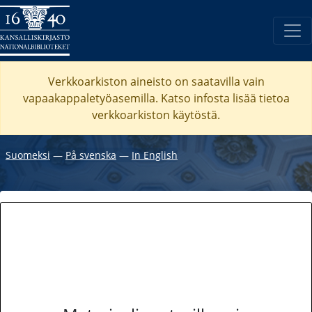
Verkkoarkiston aineisto on saatavilla vain
vapaakappaletyöasemilla. Katso
infosta
lisää tietoa
verkkoarkiston käytöstä.
Suomeksi
―
På svenska
―
In English