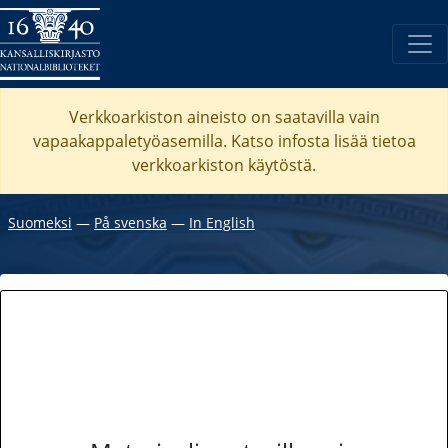
Verkkoarkiston aineisto on saatavilla vain
vapaakappaletyöasemilla. Katso
infosta
lisää tietoa
verkkoarkiston käytöstä.
Suomeksi
―
På svenska
―
In English