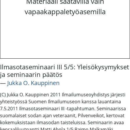
Materiaali saatavilla vain
vapaakappaletyöasemilla
Ilmasotaseminaari III 5/5: Yleisökysymykset
ja seminaarin päätös
―
Jukka O. Kauppinen
(C) Jukka O. Kauppinen 2011 Ilmailumuseoyhdistys järjesti
yhteistyössä Suomen Ilmailumuseon kanssa lauantaina
7.5.2011 Ilmasotaseminaari III -tapahtuman. Seminaarissa
suomalaiset sodan ajan veteraanit, Pilvenveikot, kertovat
kokemuksistaan ilmasodan taisteluissa. Seminaarin avaa
kenraaliluutnantti Matti Ahola 1/5 Raimo Malkamäki