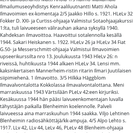
Ilmailumuseoyhdistys Kenraaliluutnantti Matti Ahola
Ilmavoimien ex-komentaja 2/5 Jaakko Hillo s. 1921. HLeLv 32
Fokker D. XXI- ja Curtiss-ohjaaja Valmistui Sotaohjaajakurssi
1:lta, tuli laivueeseen välirauhan aikana syksyllä 1940.
Kahdeksan ilmavoittoa. Haavoittui sotalennolla kesällä
1944. Sakari Heiskanen s. 1922. HLeLv 26 ja HLeLv 34 Fiat
G.50- ja Messerschmitt-ohjaaja Valmistui Ilmavoimien
upseerikurssilta nro 13. Joulukuusta 1943 HleLv 26: n
riveissä, huhtikuusta 1944 alkaen HLeLv 34. Lensi mm.
kaksinkertaisen Mannerheim-ristin ritarin Ilmari Juutilaisen
siipimiehenä. 1 ilmavoitto. 3/5 Hilkka Häggblom
Ilmavalvontalotta Kokkolassa ilmavalvontalottana. Meni
marraskuussa 1943 Värtsilään PLeLv 42:een kirjuriksi.
Kesäkuussa 1944 hän pääsi laivueenkomentajan luvalla
tähystäjän paikalla Blenheimin koelennolle. Palveli
laivueessa aina marraskuuhun 1944 saakka. Viljo Lehtinen
Blenheimin radiosähköttäjä/kk-ampuja. 4/5 Alpo Lehto s.
1917. LLv 42, LLv 44, LeLv 46, PLeLv 48 Blenheim-ohjaaja