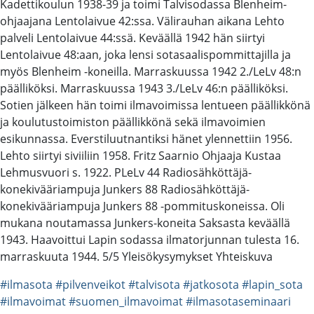
Kadettikoulun 1938-39 ja toimi Talvisodassa Blenheim-
ohjaajana Lentolaivue 42:ssa. Välirauhan aikana Lehto
palveli Lentolaivue 44:ssä. Keväällä 1942 hän siirtyi
Lentolaivue 48:aan, joka lensi sotasaalispommittajilla ja
myös Blenheim -koneilla. Marraskuussa 1942 2./LeLv 48:n
päälliköksi. Marraskuussa 1943 3./LeLv 46:n päälliköksi.
Sotien jälkeen hän toimi ilmavoimissa lentueen päällikkönä
ja koulutustoimiston päällikkönä sekä ilmavoimien
esikunnassa. Everstiluutnantiksi hänet ylennettiin 1956.
Lehto siirtyi siviiliin 1958. Fritz Saarnio Ohjaaja Kustaa
Lehmusvuori s. 1922. PLeLv 44 Radiosähköttäjä-
konekivääriampuja Junkers 88 Radiosähköttäjä-
konekivääriampuja Junkers 88 -pommituskoneissa. Oli
mukana noutamassa Junkers-koneita Saksasta keväällä
1943. Haavoittui Lapin sodassa ilmatorjunnan tulesta 16.
marraskuuta 1944. 5/5 Yleisökysymykset Yhteiskuva
#ilmasota
#pilvenveikot
#talvisota
#jatkosota
#lapin_sota
#ilmavoimat
#suomen_ilmavoimat
#ilmasotaseminaari