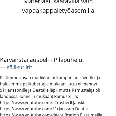
Materiaali saatavilla vain
vapaakappaletyöasemilla
Karvanstailauspeli - Pilapuhelu!
―
Källikuriirit
Pistimme kovan markkinointikampanjan käyntiin, ja
halusimme pelitubettajia mukaan. Juttu ei mennyt
S1rJanssonille ja Deatalle läpi, mutta Ramustelija oli
lähdössä ilomielin mukaan! Ramustelija:
https://www.youtube.com/IICrasherII Janski:
https://www.youtube.com/S1rJansson Deata:
https://www.youtube.com/deataification Pistä meille