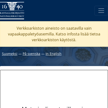
Verkkoarkiston aineisto on saatavilla vain
vapaakappaletyöasemilla. Katso
infosta
lisää tietoa
verkkoarkiston käytöstä.
Suomeksi
―
På svenska
―
In English