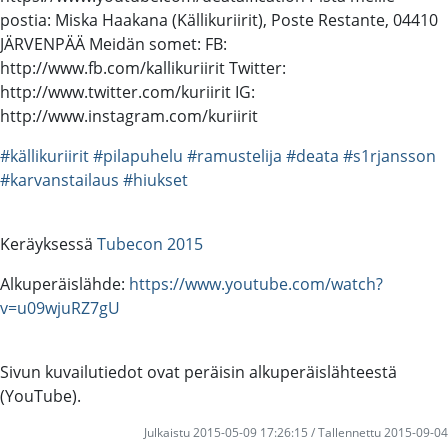
postia: Miska Haakana (Källikuriirit), Poste Restante, 04410
JÄRVENPÄÄ Meidän somet: FB:
http://www.fb.com/kallikuriirit Twitter:
http://www.twitter.com/kuriirit IG:
http://www.instagram.com/kuriirit
#källikuriirit
#pilapuhelu
#ramustelija
#deata
#s1rjansson
#karvanstailaus
#hiukset
Keräyksessä
Tubecon 2015
Alkuperäislähde:
https://www.youtube.com/watch?
v=u09wjuRZ7gU
Sivun kuvailutiedot ovat peräisin alkuperäislähteestä
(YouTube).
Julkaistu 2015-05-09 17:26:15 / Tallennettu 2015-09-04