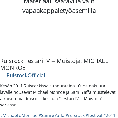
Materiaali saatavilla vain
vapaakappaletyöasemilla
Ruisrock FestariTV -- Muistoja: MICHAEL
MONROE
―
RuisrockOfficial
Kesän 2011 Ruisrockissa sunnuntaina 10. heinäkuuta
lavalle nousevat Michael Monroe ja Sami Yaffa muistelevat
aikaisempia Ruisrock-kesiään "FestariTV -- Muistoja" -
sarjassa.
#Michael
#Monroe
#Sami
#Yaffa
#ruisrock
#festival
#2011