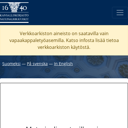
Verkkoarkiston aineisto on saatavilla vain
vapaakappaletyöasemilla. Katso
infosta
lisää tietoa
verkkoarkiston käytöstä.
Suomeksi
―
På svenska
―
In English