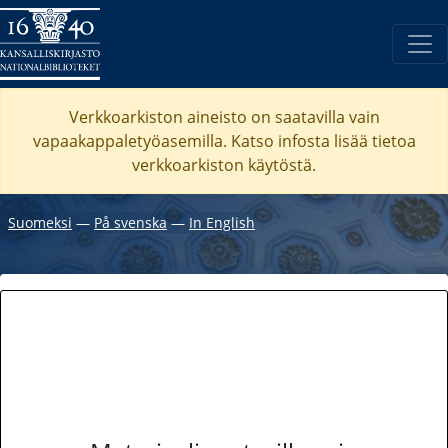
Verkkoarkiston aineisto on saatavilla vain
vapaakappaletyöasemilla. Katso
infosta
lisää tietoa
verkkoarkiston käytöstä.
Suomeksi
―
På svenska
―
In English