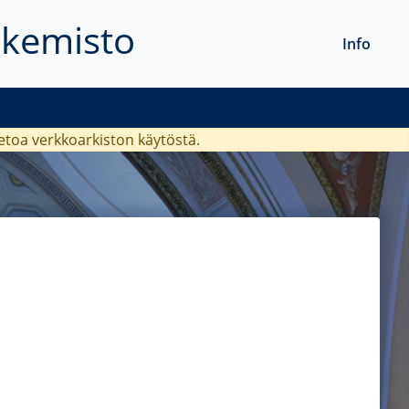
akemisto
Info
ietoa verkkoarkiston käytöstä.