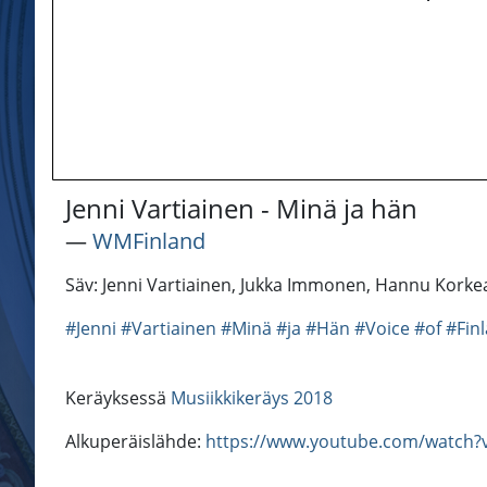
Jenni Vartiainen - Minä ja hän
―
WMFinland
Säv: Jenni Vartiainen, Jukka Immonen, Hannu Korke
#Jenni
#Vartiainen
#Minä
#ja
#Hän
#Voice
#of
#Fin
Keräyksessä
Musiikkikeräys 2018
Alkuperäislähde:
https://www.youtube.com/watch?