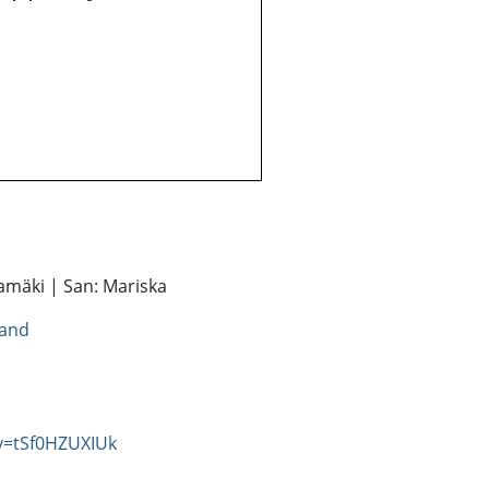
amäki | San: Mariska
land
v=tSf0HZUXIUk