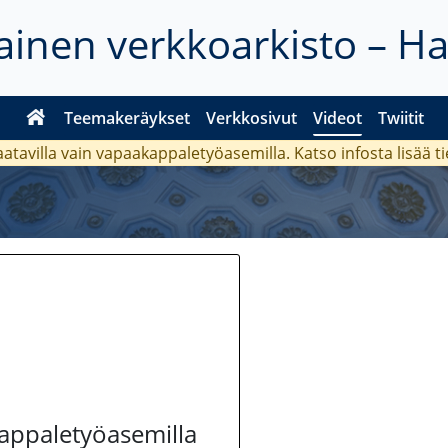
inen verkkoarkisto – H
Teemakeräykset
Verkkosivut
Videot
Twiitit
aatavilla vain vapaakappaletyöasemilla. Katso
infosta
lisää t
kappaletyöasemilla