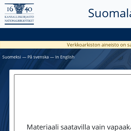
Suomala
Verkkoarkiston aineisto on s
Suomeksi
―
På svenska
―
In English
Materiaali saatavilla vain vapaa