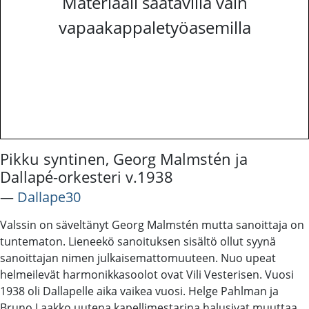
Materiaali saatavilla vain
vapaakappaletyöasemilla
Pikku syntinen, Georg Malmstén ja
Dallapé-orkesteri v.1938
―
Dallape30
Valssin on säveltänyt Georg Malmstén mutta sanoittaja on
tuntematon. Lieneekö sanoituksen sisältö ollut syynä
sanoittajan nimen julkaisemattomuuteen. Nuo upeat
helmeilevät harmonikkasoolot ovat Vili Vesterisen. Vuosi
1938 oli Dallapelle aika vaikea vuosi. Helge Pahlman ja
Bruno Laakko uutena kapellimestarina halusivat muuttaa