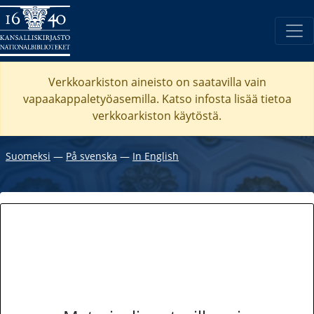
Verkkoarkiston aineisto on saatavilla vain
vapaakappaletyöasemilla. Katso
infosta
lisää tietoa
verkkoarkiston käytöstä.
Suomeksi
―
På svenska
―
In English