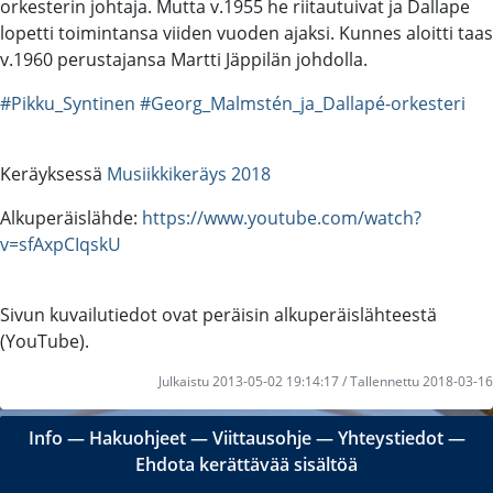
orkesterin johtaja. Mutta v.1955 he riitautuivat ja Dallape
lopetti toimintansa viiden vuoden ajaksi. Kunnes aloitti taas
v.1960 perustajansa Martti Jäppilän johdolla.
#Pikku_Syntinen
#Georg_Malmstén_ja_Dallapé-orkesteri
Keräyksessä
Musiikkikeräys 2018
Alkuperäislähde:
https://www.youtube.com/watch?
v=sfAxpCIqskU
Sivun kuvailutiedot ovat peräisin alkuperäislähteestä
(YouTube).
Julkaistu 2013-05-02 19:14:17 / Tallennettu 2018-03-16
Info
―
Hakuohjeet
―
Viittausohje
―
Yhteystiedot
―
Ehdota kerättävää sisältöä