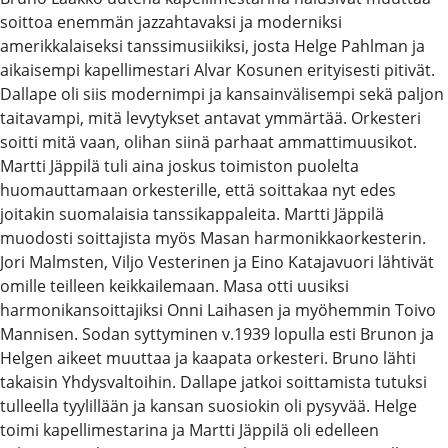
soittoa enemmän jazzahtavaksi ja moderniksi
amerikkalaiseksi tanssimusiikiksi, josta Helge Pahlman ja
aikaisempi kapellimestari Alvar Kosunen erityisesti pitivät.
Dallape oli siis modernimpi ja kansainvälisempi sekä paljon
taitavampi, mitä levytykset antavat ymmärtää. Orkesteri
soitti mitä vaan, olihan siinä parhaat ammattimuusikot.
Martti Jäppilä tuli aina joskus toimiston puolelta
huomauttamaan orkesterille, että soittakaa nyt edes
joitakin suomalaisia tanssikappaleita. Martti Jäppilä
muodosti soittajista myös Masan harmonikkaorkesterin.
Jori Malmsten, Viljo Vesterinen ja Eino Katajavuori lähtivät
omille teilleen keikkailemaan. Masa otti uusiksi
harmonikansoittajiksi Onni Laihasen ja myöhemmin Toivo
Mannisen. Sodan syttyminen v.1939 lopulla esti Brunon ja
Helgen aikeet muuttaa ja kaapata orkesteri. Bruno lähti
takaisin Yhdysvaltoihin. Dallape jatkoi soittamista tutuksi
tulleella tyylillään ja kansan suosiokin oli pysyvää. Helge
toimi kapellimestarina ja Martti Jäppilä oli edelleen