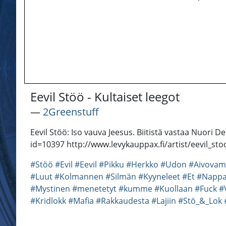
Eevil Stöö - Kultaiset leegot
―
2Greenstuff
Eevil Stöö: Iso vauva Jeesus. Biitistä vastaa Nuori D
id=10397 http://www.levykauppax.fi/artist/eevil_st
#Stöö
#Evil
#Eevil
#Pikku
#Herkko
#Udon
#Aivova
#Luut
#Kolmannen
#Silmän
#Kyyneleet
#Et
#Napp
#Mystinen
#menetetyt
#kumme
#Kuollaan
#Fuck
#
#Kridlokk
#Mafia
#Rakkaudesta
#Lajiin
#Stö_&_Lok