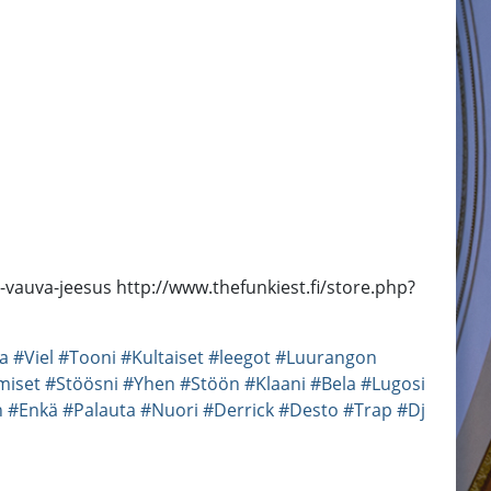
iso-vauva-jeesus http://www.thefunkiest.fi/store.php?
a
#Viel
#Tooni
#Kultaiset
#leegot
#Luurangon
miset
#Stöösni
#Yhen
#Stöön
#Klaani
#Bela
#Lugosi
n
#Enkä
#Palauta
#Nuori
#Derrick
#Desto
#Trap
#Dj