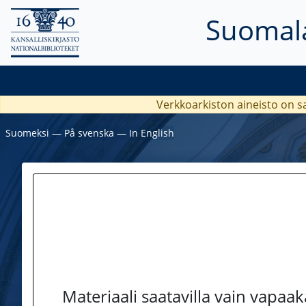
Suomala
Verkkoarkiston aineisto on s
Suomeksi
―
På svenska
―
In English
Materiaali saatavilla vain vapaa