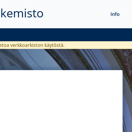
akemisto
Info
ietoa verkkoarkiston käytöstä.