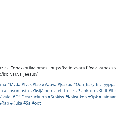
errick. Ennakkotilaa omasi: http://katintavara.fi/eevil-stoo/
oo/iso_vauva_jeesus/
mma
#Mvda
#fvck
#Iso
#Vauva
#Jessus
#Oon_Eazy-E
#Tyyppa
aa
#Lipsumasta
#Yksijäinen
#Lehtiroke
#Plankton
#Kiltit
#Ih
Vivaldi
#Of_Destrucktion
#Stökiss
#Koksukoo
#Rpk
#Lainaa
#Rap
#Kuka
#Sä
#oot