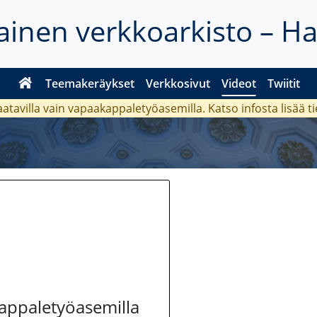
inen verkkoarkisto – H
Teemakeräykset
Verkkosivut
Videot
Twiitit
aatavilla vain vapaakappaletyöasemilla. Katso
infosta
lisää t
kappaletyöasemilla