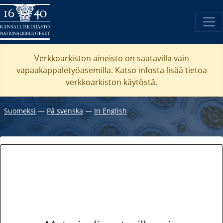
Verkkoarkiston aineisto on saatavilla vain
vapaakappaletyöasemilla. Katso
infosta
lisää tietoa
verkkoarkiston käytöstä.
Suomeksi
―
På svenska
―
In English