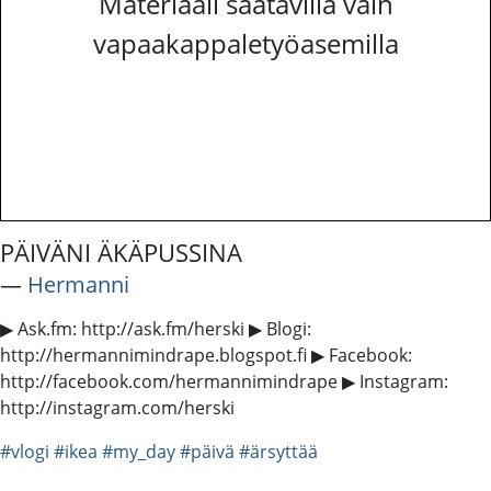
Materiaali saatavilla vain
vapaakappaletyöasemilla
PÄIVÄNI ÄKÄPUSSINA
―
Hermanni
▶ Ask.fm: http://ask.fm/herski ▶ Blogi:
http://hermannimindrape.blogspot.fi ▶ Facebook:
http://facebook.com/hermannimindrape ▶ Instagram:
http://instagram.com/herski
#vlogi
#ikea
#my_day
#päivä
#ärsyttää