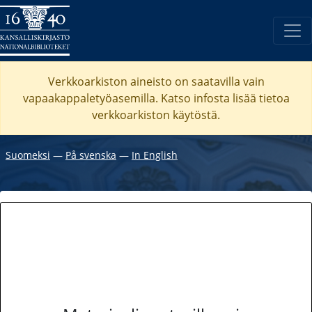
Verkkoarkiston aineisto on saatavilla vain
vapaakappaletyöasemilla. Katso
infosta
lisää tietoa
verkkoarkiston käytöstä.
Suomeksi
―
På svenska
―
In English