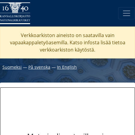
Verkkoarkiston aineisto on saatavilla vain
vapaakappaletyöasemilla. Katso
infosta
lisää tietoa
verkkoarkiston käytöstä.
Suomeksi
―
På svenska
―
In English