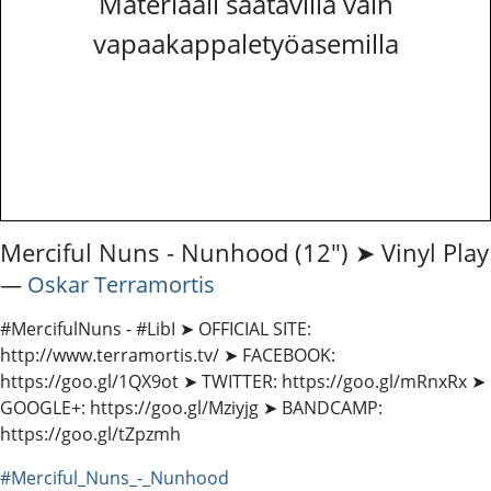
Materiaali saatavilla vain
vapaakappaletyöasemilla
Merciful Nuns - Nunhood (12") ➤ Vinyl Play
―
Oskar Terramortis
#MercifulNuns - #LibI ➤ OFFICIAL SITE:
http://www.terramortis.tv/ ➤ FACEBOOK:
https://goo.gl/1QX9ot ➤ TWITTER: https://goo.gl/mRnxRx ➤
GOOGLE+: https://goo.gl/Mziyjg ➤ BANDCAMP:
https://goo.gl/tZpzmh
#Merciful_Nuns_-_Nunhood