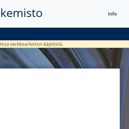
akemisto
Info
ietoa verkkoarkiston käytöstä.