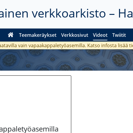
inen verkkoarkisto – H
Teemakeräykset
Verkkosivut
Videot
Twiitit
aatavilla vain vapaakappaletyöasemilla. Katso
infosta
lisää t
kappaletyöasemilla