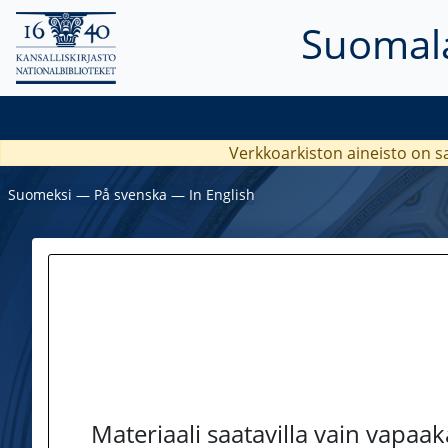
Suomala
Verkkoarkiston aineisto on s
Suomeksi
―
På svenska
―
In English
Materiaali saatavilla vain vapaa