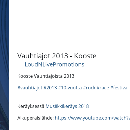
Vauhtiajot 2013 - Kooste
―
LoudNLivePromotions
Kooste Vauhtiajoista 2013
#vauhtiajot
#2013
#10-vuotta
#rock
#race
#festival
Keräyksessä
Musiikkikeräys 2018
Alkuperäislähde:
https://www.youtube.com/watch