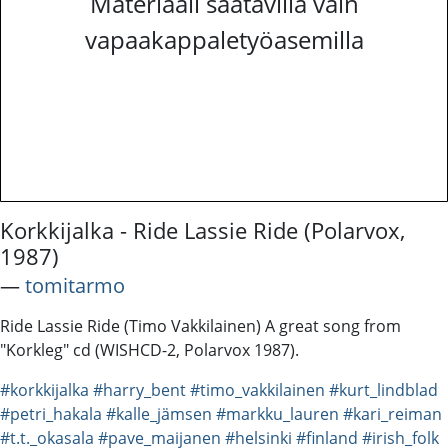
Materiaali saatavilla vain
vapaakappaletyöasemilla
Korkkijalka - Ride Lassie Ride (Polarvox,
1987)
―
tomitarmo
Ride Lassie Ride (Timo Vakkilainen) A great song from
"Korkleg" cd (WISHCD-2, Polarvox 1987).
#korkkijalka
#harry_bent
#timo_vakkilainen
#kurt_lindblad
#petri_hakala
#kalle_jämsen
#markku_lauren
#kari_reiman
#t.t._okasala
#pave_maijanen
#helsinki
#finland
#irish_folk