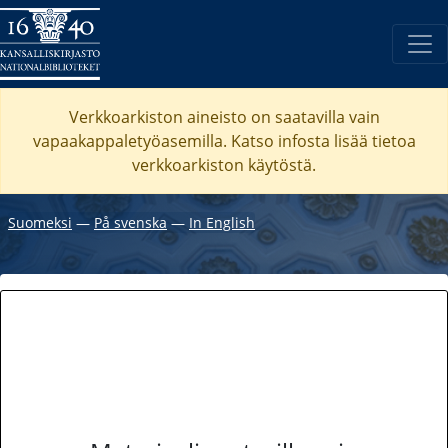
Verkkoarkiston aineisto on saatavilla vain
vapaakappaletyöasemilla. Katso
infosta
lisää tietoa
verkkoarkiston käytöstä.
Suomeksi
―
På svenska
―
In English