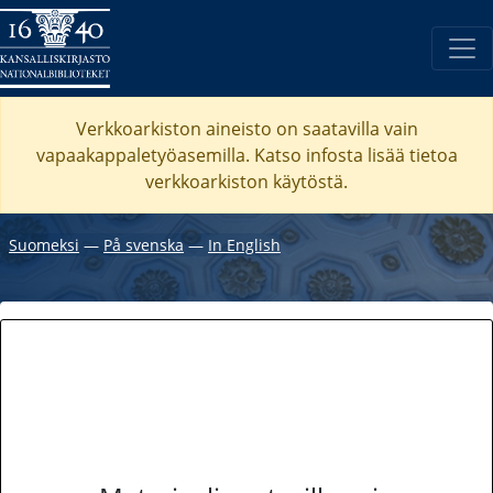
Verkkoarkiston aineisto on saatavilla vain
vapaakappaletyöasemilla. Katso
infosta
lisää tietoa
verkkoarkiston käytöstä.
Suomeksi
―
På svenska
―
In English