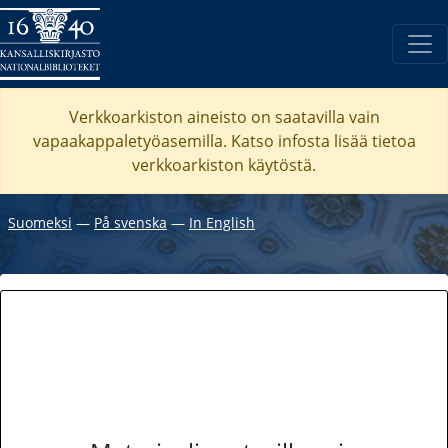
Verkkoarkiston aineisto on saatavilla vain
vapaakappaletyöasemilla. Katso
infosta
lisää tietoa
verkkoarkiston käytöstä.
Suomeksi
―
På svenska
―
In English