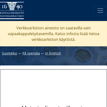
Verkkoarkiston aineisto on saatavilla vain
vapaakappaletyöasemilla. Katso
infosta
lisää tietoa
verkkoarkiston käytöstä.
Suomeksi
―
På svenska
―
In English