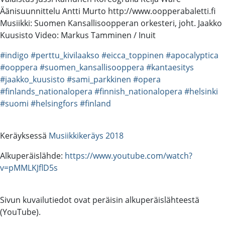
Äänisuunnittelu Antti Murto http://www.oopperabaletti.fi
Musiikki: Suomen Kansallisoopperan orkesteri, joht. Jaakko
Kuusisto Video: Markus Tamminen / Inuit
#indigo
#perttu_kivilaakso
#eicca_toppinen
#apocalyptica
#ooppera
#suomen_kansallisooppera
#kantaesitys
#jaakko_kuusisto
#sami_parkkinen
#opera
#finlands_nationalopera
#finnish_nationalopera
#helsinki
#suomi
#helsingfors
#finland
Keräyksessä
Musiikkikeräys 2018
Alkuperäislähde:
https://www.youtube.com/watch?
v=pMMLKJflD5s
Sivun kuvailutiedot ovat peräisin alkuperäislähteestä
(YouTube).