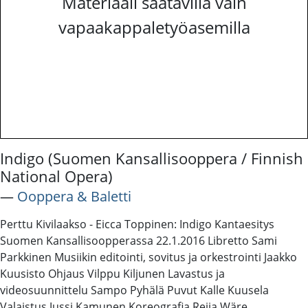
Materiaali saatavilla vain
vapaakappaletyöasemilla
Indigo (Suomen Kansallisooppera / Finnish
National Opera)
―
Ooppera & Baletti
Perttu Kivilaakso - Eicca Toppinen: Indigo Kantaesitys
Suomen Kansallisoopperassa 22.1.2016 Libretto Sami
Parkkinen Musiikin editointi, sovitus ja orkestrointi Jaakko
Kuusisto Ohjaus Vilppu Kiljunen Lavastus ja
videosuunnittelu Sampo Pyhälä Puvut Kalle Kuusela
Valaistus Jussi Kamunen Koreografia Reija Wäre