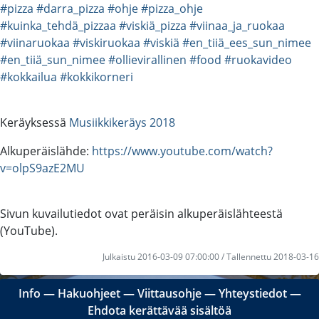
#pizza
#darra_pizza
#ohje
#pizza_ohje
#kuinka_tehdä_pizzaa
#viskiä_pizza
#viinaa_ja_ruokaa
#viinaruokaa
#viskiruokaa
#viskiä
#en_tiiä_ees_sun_nimee
#en_tiiä_sun_nimee
#ollievirallinen
#food
#ruokavideo
#kokkailua
#kokkikorneri
Keräyksessä
Musiikkikeräys 2018
Alkuperäislähde:
https://www.youtube.com/watch?
v=olpS9azE2MU
Sivun kuvailutiedot ovat peräisin alkuperäislähteestä
(YouTube).
Julkaistu 2016-03-09 07:00:00 / Tallennettu 2018-03-16
Info
―
Hakuohjeet
―
Viittausohje
―
Yhteystiedot
―
Ehdota kerättävää sisältöä