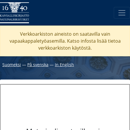
Verkkoarkiston aineisto on saatavilla vain
vapaakappaletyöasemilla. Katso
infosta
lisää tietoa
verkkoarkiston käytöstä.
Suomeksi
―
På svenska
―
In English