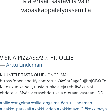
Materiaali saatavilla vain
vapaakappaletyöasemilla
VISKIÄ PIZZASSA!!?! FT. OLLIE
―
Arttu Lindeman
KUUNTELE TÄSTÄ OLLIE - ONGELMA:
https://open.spotify.com/artist/4e9ntSageEujJboJQBXtCd
Kiitos kun katsoit, uusia ruokalajeja tehtäväksi voi
ehdotella. Myös vierasehdotuksia otetaan vastaan! :DD
#ollie
#ongelma
#ollie_ongelma
#arttu_lindeman
#jaakko_parkkali
#kokki_video
#kokkimayn_2
#kokkimayn