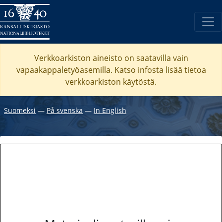
Verkkoarkiston aineisto on saatavilla vain
vapaakappaletyöasemilla. Katso
infosta
lisää tietoa
verkkoarkiston käytöstä.
Suomeksi
―
På svenska
―
In English