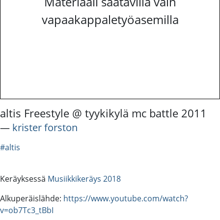
Materiaali saatavilla vain
vapaakappaletyöasemilla
altis Freestyle @ tyykikylä mc battle 2011
―
krister forston
#altis
Keräyksessä
Musiikkikeräys 2018
Alkuperäislähde:
https://www.youtube.com/watch?
v=ob7Tc3_tBbI