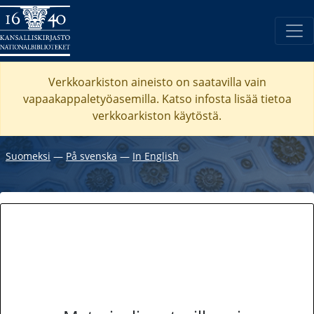
Verkkoarkiston aineisto on saatavilla vain
vapaakappaletyöasemilla. Katso
infosta
lisää tietoa
verkkoarkiston käytöstä.
Suomeksi
―
På svenska
―
In English