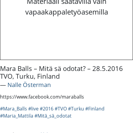
Materiaali saatavilla vain
vapaakappaletyöasemilla
Mara Balls – Mitä sä odotat? – 28.5.2016
TVO, Turku, Finland
―
Nalle Österman
https://www.facebook.com/maraballs
#Mara_Balls
#live
#2016
#TVO
#Turku
#Finland
#Maria_Mattila
#Mitä_sä_odotat