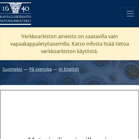
Verkkoarkiston aineisto on saatavilla vain
vapaakappaletyöasemilla. Katso
infosta
lisää tietoa
verkkoarkiston käytöstä.
Suomeksi
―
På svenska
―
In English