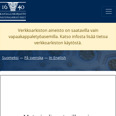
Verkkoarkiston aineisto on saatavilla vain
vapaakappaletyöasemilla. Katso
infosta
lisää tietoa
verkkoarkiston käytöstä.
Suomeksi
―
På svenska
―
In English