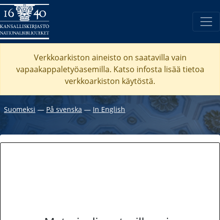
Verkkoarkiston aineisto on saatavilla vain
vapaakappaletyöasemilla. Katso
infosta
lisää tietoa
verkkoarkiston käytöstä.
Suomeksi
―
På svenska
―
In English