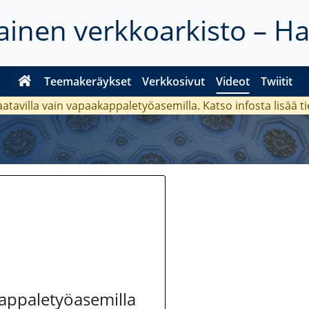
inen verkkoarkisto – H
Teemakeräykset
Verkkosivut
Videot
Twiitit
aatavilla vain vapaakappaletyöasemilla. Katso
infosta
lisää t
kappaletyöasemilla