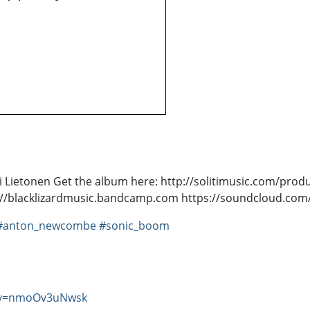
i Lietonen Get the album here: http://solitimusic.com/produc
://blacklizardmusic.bandcamp.com https://soundcloud.com/
#anton_newcombe
#sonic_boom
h?v=nmoOv3uNwsk