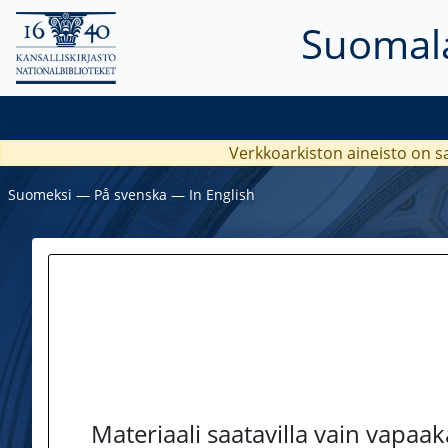
Suomala
Verkkoarkiston aineisto on s
Suomeksi
―
På svenska
―
In English
Materiaali saatavilla vain vapaa