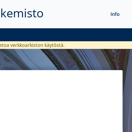
akemisto
Info
ietoa verkkoarkiston käytöstä.