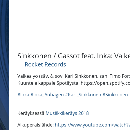
Sinkkonen / Gassot feat. Inka: Valk
―
Rocket Records
Valkea yö (säv. & sov. Karl Sinkkonen, san. Timo For
Kuuntele kappale Spotifysta: https://open.spotif
#Inka
#Inka_Auhagen
#Karl_Sinkkonen
#Sinkkonen
Keräyksessä
Musiikkikeräys 2018
Alkuperäislähde:
https://www.youtube.com/watch