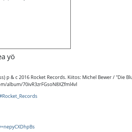
ea yö
ss) p & c 2016 Rocket Records. Kiitos: Michel Bewer / "Die B
y.com/album/70ivR3zrFGsoN8XZfml4vl
#Rocket_Records
?v=nepyCXDhpBs