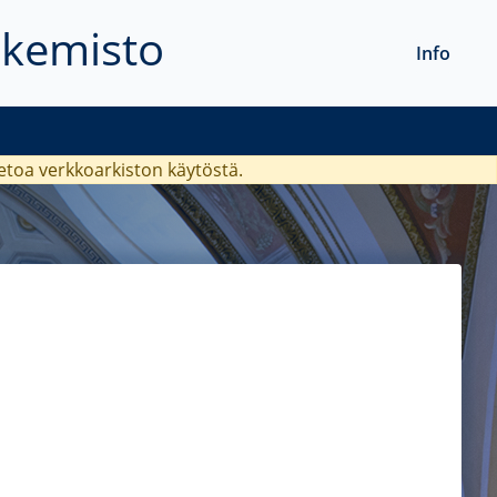
akemisto
Info
ietoa verkkoarkiston käytöstä.