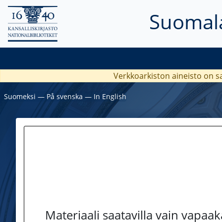
Suomala
Verkkoarkiston aineisto on s
Suomeksi
―
På svenska
―
In English
Materiaali saatavilla vain vapaa