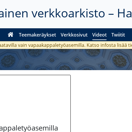
inen verkkoarkisto – H
Teemakeräykset
Verkkosivut
Videot
Twiitit
aatavilla vain vapaakappaletyöasemilla. Katso
infosta
lisää t
kappaletyöasemilla