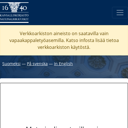
Verkkoarkiston aineisto on saatavilla vain
vapaakappaletyöasemilla. Katso
infosta
lisää tietoa
verkkoarkiston käytöstä.
Suomeksi
―
På svenska
―
In English