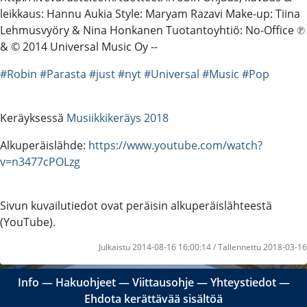
leikkaus: Hannu Aukia Style: Maryam Razavi Make-up: Tiina
Lehmusvyöry & Nina Honkanen Tuotantoyhtiö: No-Office ℗
& © 2014 Universal Music Oy --
#Robin
#Parasta
#just
#nyt
#Universal
#Music
#Pop
Keräyksessä
Musiikkikeräys 2018
Alkuperäislähde:
https://www.youtube.com/watch?
v=n3477cPOLzg
Sivun kuvailutiedot ovat peräisin alkuperäislähteestä
(YouTube).
Julkaistu 2014-08-16 16:00:14 / Tallennettu 2018-03-16
Info
―
Hakuohjeet
―
Viittausohje
―
Yhteystiedot
―
Ehdota kerättävää sisältöä