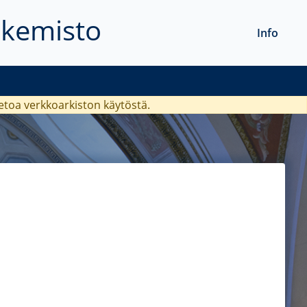
akemisto
Info
ietoa verkkoarkiston käytöstä.