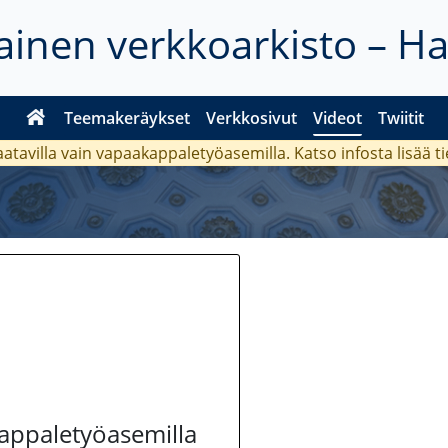
inen verkkoarkisto – H
Teemakeräykset
Verkkosivut
Videot
Twiitit
aatavilla vain vapaakappaletyöasemilla. Katso
infosta
lisää t
kappaletyöasemilla