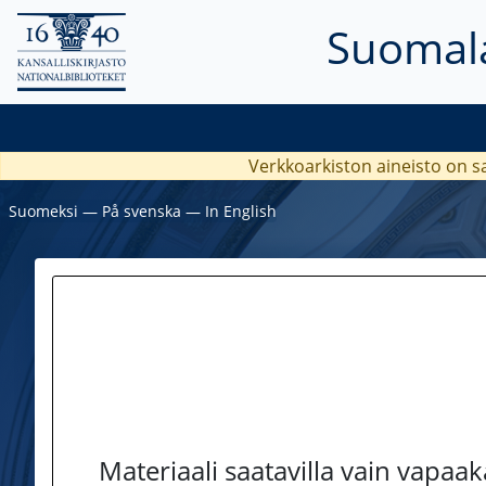
Suomala
Verkkoarkiston aineisto on s
Suomeksi
―
På svenska
―
In English
Materiaali saatavilla vain vapaa