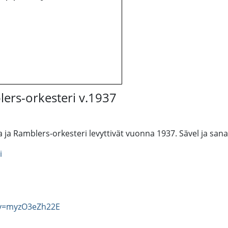
lers-orkesteri v.1937
ja Ramblers-orkesteri levyttivät vuonna 1937. Sävel ja sana
i
?v=myzO3eZh22E