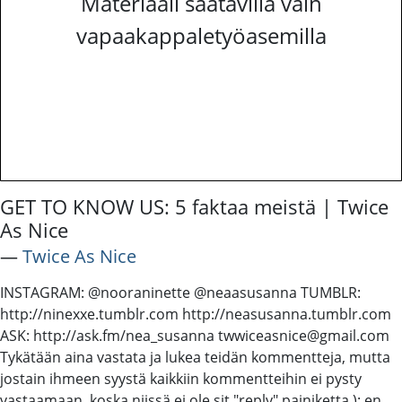
Materiaali saatavilla vain
vapaakappaletyöasemilla
GET TO KNOW US: 5 faktaa meistä | Twice
As Nice
―
Twice As Nice
INSTAGRAM: @nooraninette @neaasusanna TUMBLR:
http://ninexxe.tumblr.com http://neasusanna.tumblr.com
ASK: http://ask.fm/nea_susanna twwiceasnice@gmail.com
Tykätään aina vastata ja lukea teidän kommentteja, mutta
jostain ihmeen syystä kaikkiin kommentteihin ei pysty
vastaamaan, koska niissä ei ole sit "reply" painiketta ): en