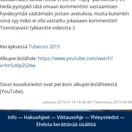
tiedä pystyykö tätä omaan kommenttiin vastaamisen
hyväksyntää säätämään jostain asetuksia, mutta kuitenkin
siinä syy miksi ei olla vastailtu jokaiseen kommenttin!
Toivottavasti tykkäsitte videosta :)
Keräyksessä
Tubecon 2015
Alkuperäislähde:
https://www.youtube.com/watch?
v=lmSzI0pZGNw
Sivun kuvailutiedot ovat peräisin alkuperäislähteestä
(YouTube).
Julkaistu 2015-01-18 18:48:38 / Tallennettu 2015-09-04
Info
―
Hakuohjeet
―
Viittausohje
―
Yhteystiedot
―
Ehdota kerättävää sisältöä