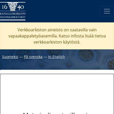
Verkkoarkiston aineisto on saatavilla vain
vapaakappaletyöasemilla. Katso
infosta
lisää tietoa
verkkoarkiston käytöstä.
Suomeksi
―
På svenska
―
In English