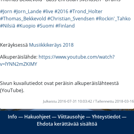
#Jorn
#Jorn_Lande
#live
#2016
#Trond_Holter
#Thomas_Bekkevold
#Christian_Svendsen
#Rockin'_Tahko
#Nilsiä
#Kuopio
#Suomi
#Finland
Keräyksessä
Musiikkikeräys 2018
Alkuperäislähde:
https://www.youtube.com/watch?
v=lYNN2mZKIMY
Sivun kuvailutiedot ovat peräisin alkuperäislähteestä
(YouTube).
Julkaistu 2016-07-31 10:03:42 / Tallennettu 2018-03-16
Info
―
Hakuohjeet
―
Viittausohje
―
Yhteystiedot
―
Ehdota kerättävää sisältöä