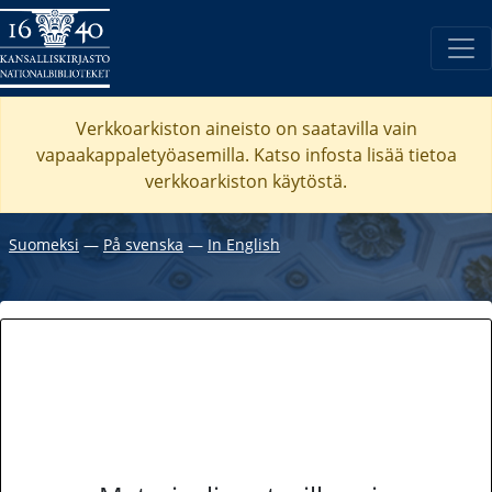
Verkkoarkiston aineisto on saatavilla vain
vapaakappaletyöasemilla. Katso
infosta
lisää tietoa
verkkoarkiston käytöstä.
Suomeksi
―
På svenska
―
In English