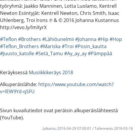
työryhmä: Jaakko Manninen, Lotta Luolamo, Kentrell
Newton Esiintyjät: Kentrell Newton, Chris Smith, Isaac
Uhlenberg, Troi Irons ℗ & © 2016 Johanna Kustannus
http://vevo.ly/lmXyrX
#Teflon
#Brothers
#Lähiöunelmii
#Johanna
#Hip
#Hop
#Teflon_Brothers
#Mariska
#Troi
#Posin_kautta
#Juusto_katolle
#Setä_Tamu
#Ay_ay_ay
#Pämppää
Keräyksessä
Musiikkikeräys 2018
Alkuperäislähde:
https://www.youtube.com/watch?
v=lEW9Yd-qSFU
Sivun kuvailutiedot ovat peräisin alkuperäislähteestä
(YouTube).
Julkaistu 2016-04-29 07:00:01 / Tallennettu 2018-03-16