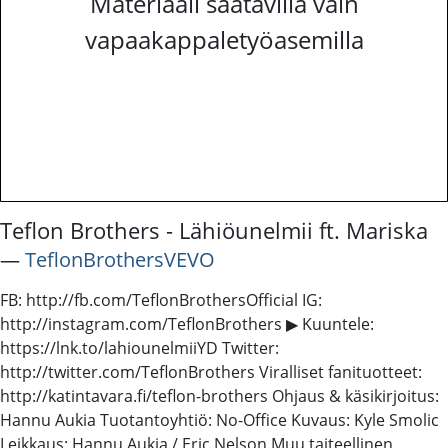
Materiaali saatavilla vain
vapaakappaletyöasemilla
Teflon Brothers - Lähiöunelmii ft. Mariska
―
TeflonBrothersVEVO
FB: http://fb.com/TeflonBrothersOfficial IG:
http://instagram.com/TeflonBrothers ▶ Kuuntele:
https://lnk.to/lahiounelmiiYD Twitter:
http://twitter.com/TeflonBrothers Viralliset fanituotteet:
http://katintavara.fi/teflon-brothers Ohjaus & käsikirjoitus:
Hannu Aukia Tuotantoyhtiö: No-Office Kuvaus: Kyle Smolic
Leikkaus: Hannu Aukia / Eric Nelson Muu taiteellinen