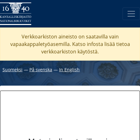
Verkkoarkiston aineisto on saatavilla vain
vapaakappaletyöasemilla. Katso
infosta
lisää tietoa
verkkoarkiston käytöstä.
Suomeksi
―
På svenska
―
In English