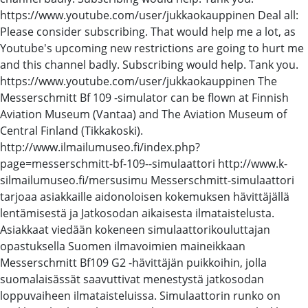
https://www.youtube.com/user/jukkaokauppinen Deal all:
Please consider subscribing. That would help me a lot, as
Youtube's upcoming new restrictions are going to hurt me
and this channel badly. Subscribing would help. Tank you.
https://www.youtube.com/user/jukkaokauppinen The
Messerschmitt Bf 109 -simulator can be flown at Finnish
Aviation Museum (Vantaa) and The Aviation Museum of
Central Finland (Tikkakoski).
http://www.ilmailumuseo.fi/index.php?
page=messerschmitt-bf-109--simulaattori http://www.k-
silmailumuseo.fi/mersusimu Messerschmitt-simulaattori
tarjoaa asiakkaille aidonoloisen kokemuksen hävittäjällä
lentämisestä ja Jatkosodan aikaisesta ilmataistelusta.
Asiakkaat viedään kokeneen simulaattorikouluttajan
opastuksella Suomen ilmavoimien maineikkaan
Messerschmitt Bf109 G2 -hävittäjän puikkoihin, jolla
suomalaisässät saavuttivat menestystä jatkosodan
loppuvaiheen ilmataisteluissa. Simulaattorin runko on