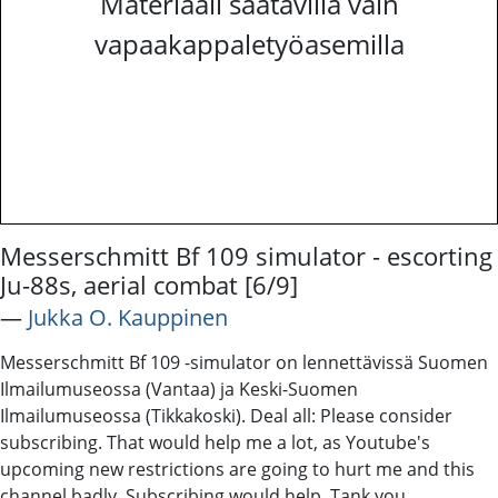
Materiaali saatavilla vain
vapaakappaletyöasemilla
Messerschmitt Bf 109 simulator - escorting
Ju-88s, aerial combat [6/9]
―
Jukka O. Kauppinen
Messerschmitt Bf 109 -simulator on lennettävissä Suomen
Ilmailumuseossa (Vantaa) ja Keski-Suomen
Ilmailumuseossa (Tikkakoski). Deal all: Please consider
subscribing. That would help me a lot, as Youtube's
upcoming new restrictions are going to hurt me and this
channel badly. Subscribing would help. Tank you.