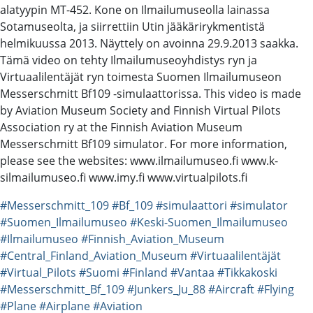
alatyypin MT-452. Kone on Ilmailumuseolla lainassa
Sotamuseolta, ja siirrettiin Utin jääkärirykmentistä
helmikuussa 2013. Näyttely on avoinna 29.9.2013 saakka.
Tämä video on tehty Ilmailumuseoyhdistys ryn ja
Virtuaalilentäjät ryn toimesta Suomen Ilmailumuseon
Messerschmitt Bf109 -simulaattorissa. This video is made
by Aviation Museum Society and Finnish Virtual Pilots
Association ry at the Finnish Aviation Museum
Messerschmitt Bf109 simulator. For more information,
please see the websites: www.ilmailumuseo.fi www.k-
silmailumuseo.fi www.imy.fi www.virtualpilots.fi
#Messerschmitt_109
#Bf_109
#simulaattori
#simulator
#Suomen_Ilmailumuseo
#Keski-Suomen_Ilmailumuseo
#Ilmailumuseo
#Finnish_Aviation_Museum
#Central_Finland_Aviation_Museum
#Virtuaalilentäjät
#Virtual_Pilots
#Suomi
#Finland
#Vantaa
#Tikkakoski
#Messerschmitt_Bf_109
#Junkers_Ju_88
#Aircraft
#Flying
#Plane
#Airplane
#Aviation