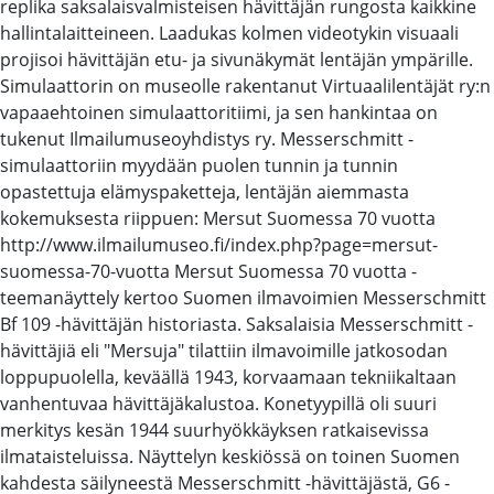
replika saksalaisvalmisteisen hävittäjän rungosta kaikkine
hallintalaitteineen. Laadukas kolmen videotykin visuaali
projisoi hävittäjän etu- ja sivunäkymät lentäjän ympärille.
Simulaattorin on museolle rakentanut Virtuaalilentäjät ry:n
vapaaehtoinen simulaattoritiimi, ja sen hankintaa on
tukenut Ilmailumuseoyhdistys ry. Messerschmitt -
simulaattoriin myydään puolen tunnin ja tunnin
opastettuja elämyspaketteja, lentäjän aiemmasta
kokemuksesta riippuen: Mersut Suomessa 70 vuotta
http://www.ilmailumuseo.fi/index.php?page=mersut-
suomessa-70-vuotta Mersut Suomessa 70 vuotta -
teemanäyttely kertoo Suomen ilmavoimien Messerschmitt
Bf 109 -hävittäjän historiasta. Saksalaisia Messerschmitt -
hävittäjiä eli "Mersuja" tilattiin ilmavoimille jatkosodan
loppupuolella, keväällä 1943, korvaamaan tekniikaltaan
vanhentuvaa hävittäjäkalustoa. Konetyypillä oli suuri
merkitys kesän 1944 suurhyökkäyksen ratkaisevissa
ilmataisteluissa. Näyttelyn keskiössä on toinen Suomen
kahdesta säilyneestä Messerschmitt -hävittäjästä, G6 -