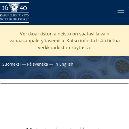
Verkkoarkiston aineisto on saatavilla vain
vapaakappaletyöasemilla. Katso
infosta
lisää tietoa
verkkoarkiston käytöstä.
Suomeksi
―
På svenska
―
In English