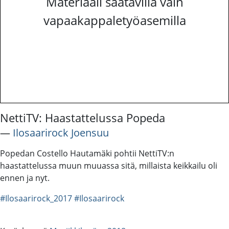
Materiaali saatavilla vain
vapaakappaletyöasemilla
NettiTV: Haastattelussa Popeda
―
Ilosaarirock Joensuu
Popedan Costello Hautamäki pohtii NettiTV:n
haastattelussa muun muuassa sitä, millaista keikkailu oli
ennen ja nyt.
#Ilosaarirock_2017
#Ilosaarirock