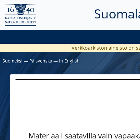
Suomala
Verkkoarkiston aineisto on s
Suomeksi
―
På svenska
―
In English
Materiaali saatavilla vain vapaa