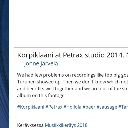
Korpiklaani at Petrax studio 2014.
―
Jonne Järvelä
We had few problems on recordings like too big goa
Turunen showed up. Then we don't know which notes 
and beer fits well together and we are out of the st
album on this footage.
#Korpiklaani
#Petrax
#Hollola
#beer
#sausage
#Ta
Keräyksessä
Musiikkikeräys 2018