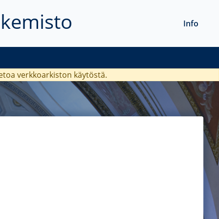
akemisto
Info
ietoa verkkoarkiston käytöstä.