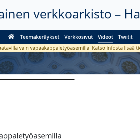
inen verkkoarkisto – H
Teemakeräykset
Verkkosivut
Videot
Twiitit
aatavilla vain vapaakappaletyöasemilla. Katso
infosta
lisää t
kappaletyöasemilla