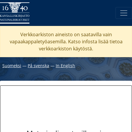
Verkkoarkiston aineisto on saatavilla vain
vapaakappaletyöasemilla. Katso
infosta
lisää tietoa
verkkoarkiston käytöstä.
Suomeksi
―
På svenska
―
In English