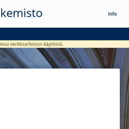
akemisto
Info
ietoa verkkoarkiston käytöstä.