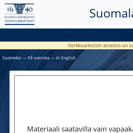
Suomala
Verkkoarkiston aineisto on s
Suomeksi
―
På svenska
―
In English
Materiaali saatavilla vain vapaa