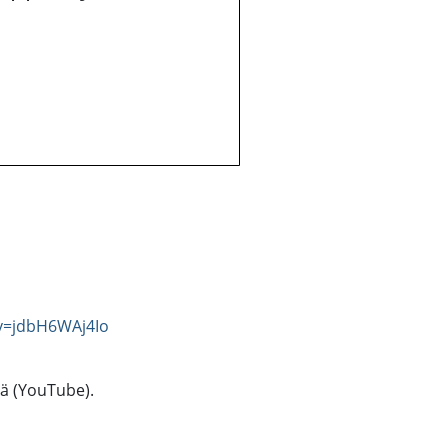
v=jdbH6WAj4Io
tä (YouTube).