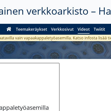
inen verkkoarkisto – H
Teemakeräykset
Verkkosivut
Videot
Twiitit
aatavilla vain vapaakappaletyöasemilla. Katso
infosta
lisää t
kappaletyöasemilla