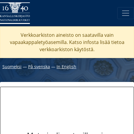
Verkkoarkiston aineisto on saatavilla vain
vapaakappaletyöasemilla. Katso
infosta
lisää tietoa
verkkoarkiston käytöstä.
Suomeksi
―
På svenska
―
In English