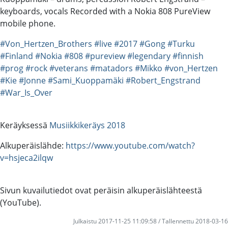
keyboards, vocals Recorded with a Nokia 808 PureView
mobile phone.
#Von_Hertzen_Brothers
#live
#2017
#Gong
#Turku
#Finland
#Nokia
#808
#pureview
#legendary
#finnish
#prog
#rock
#veterans
#matadors
#Mikko
#von_Hertzen
#Kie
#Jonne
#Sami_Kuoppamäki
#Robert_Engstrand
#War_Is_Over
Keräyksessä
Musiikkikeräys 2018
Alkuperäislähde:
https://www.youtube.com/watch?
v=hsjeca2ilqw
Sivun kuvailutiedot ovat peräisin alkuperäislähteestä
(YouTube).
Julkaistu 2017-11-25 11:09:58 / Tallennettu 2018-03-16