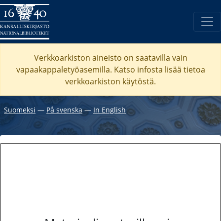
Verkkoarkiston aineisto on saatavilla vain
vapaakappaletyöasemilla. Katso
infosta
lisää tietoa
verkkoarkiston käytöstä.
Suomeksi
―
På svenska
―
In English