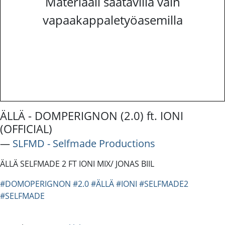
Materiaali saatavilla vain
vapaakappaletyöasemilla
ÄLLÄ - DOMPERIGNON (2.0) ft. IONI
(OFFICIAL)
―
SLFMD - Selfmade Productions
ÄLLÄ SELFMADE 2 FT IONI MIX/ JONAS BIIL
#DOMOPERIGNON
#2.0
#ÄLLÄ
#IONI
#SELFMADE2
#SELFMADE