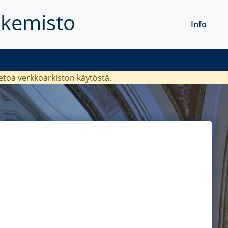
akemisto
Info
ietoa verkkoarkiston käytöstä.