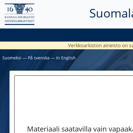
Suomala
Verkkoarkiston aineisto on s
Suomeksi
―
På svenska
―
In English
Materiaali saatavilla vain vapaa