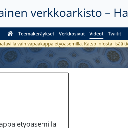
inen verkkoarkisto – H
Teemakeräykset
Verkkosivut
Videot
Twiitit
aatavilla vain vapaakappaletyöasemilla. Katso
infosta
lisää t
kappaletyöasemilla