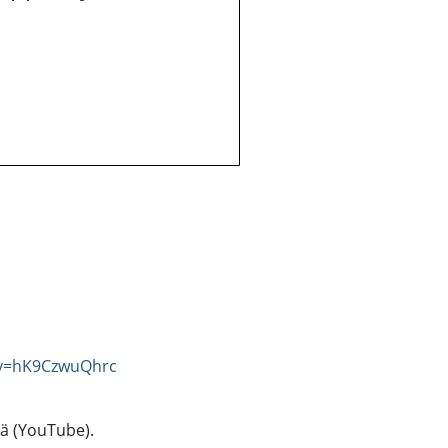
?v=hK9CzwuQhrc
tä (YouTube).