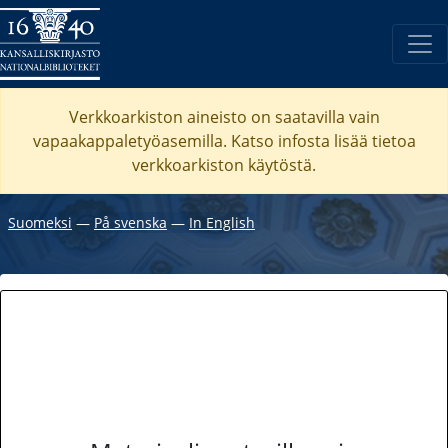
Verkkoarkiston aineisto on saatavilla vain
vapaakappaletyöasemilla. Katso
infosta
lisää tietoa
verkkoarkiston käytöstä.
Suomeksi
―
På svenska
―
In English