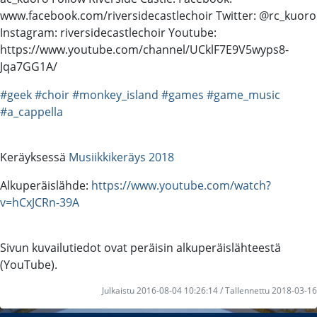
www.facebook.com/riversidecastlechoir Twitter: @rc_kuoro
Instagram: riversidecastlechoir Youtube:
https://www.youtube.com/channel/UCklF7E9V5wyps8-
Jqa7GG1A/
#geek
#choir
#monkey_island
#games
#game_music
#a_cappella
Keräyksessä
Musiikkikeräys 2018
Alkuperäislähde:
https://www.youtube.com/watch?
v=hCxJCRn-39A
Sivun kuvailutiedot ovat peräisin alkuperäislähteestä
(YouTube).
Julkaistu 2016-08-04 10:26:14 / Tallennettu 2018-03-16