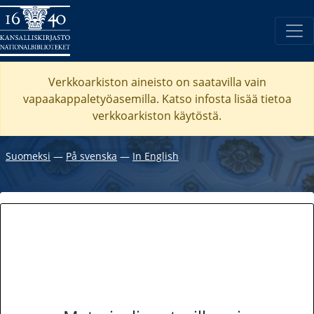
Verkkoarkiston aineisto on saatavilla vain
vapaakappaletyöasemilla. Katso
infosta
lisää tietoa
verkkoarkiston käytöstä.
Suomeksi
―
På svenska
―
In English