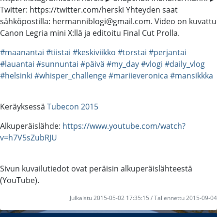
Twitter: https://twitter.com/herski Yhteyden saat
sähköpostilla: hermanniblogi@gmail.com. Video on kuvattu
Canon Legria mini X:llä ja editoitu Final Cut Prolla.
#maanantai
#tiistai
#keskiviikko
#torstai
#perjantai
#lauantai
#sunnuntai
#päivä
#my_day
#vlogi
#daily_vlog
#helsinki
#whisper_challenge
#mariieveronica
#mansikkka
Keräyksessä
Tubecon 2015
Alkuperäislähde:
https://www.youtube.com/watch?
v=h7V5sZubRJU
Sivun kuvailutiedot ovat peräisin alkuperäislähteestä
(YouTube).
Julkaistu 2015-05-02 17:35:15 / Tallennettu 2015-09-04