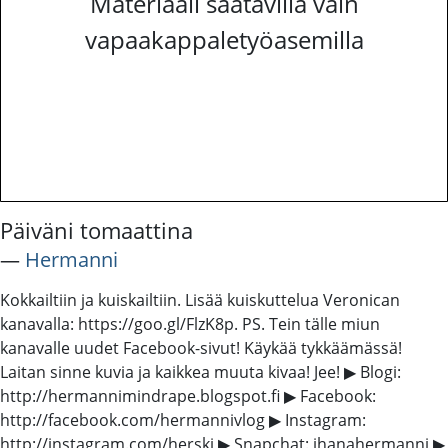
Materiaali saatavilla vain
vapaakappaletyöasemilla
Päiväni tomaattina
―
Hermanni
Kokkailtiin ja kuiskailtiin. Lisää kuiskuttelua Veronican
kanavalla: https://goo.gl/FlzK8p. PS. Tein tälle miun
kanavalle uudet Facebook-sivut! Käykää tykkäämässä!
Laitan sinne kuvia ja kaikkea muuta kivaa! Jee! ▶ Blogi:
http://hermannimindrape.blogspot.fi ▶ Facebook:
http://facebook.com/hermannivlog ▶ Instagram:
http://instagram.com/herski ▶ Snapchat: ihanahermanni ▶