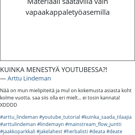
Materiaali saatavilla vain
vapaakappaletyöasemilla
KUINKA MENESTYÄ YOUTUBESSA?!
―
Arttu Lindeman
Nää on mun mielipiteitä ja mul on kokemusta asiasta koht
kolme vuotta. saa siis olla eri mielt... ei tosin kannata!
XDDDD
#arttu_lindeman
#youtube_tutorial
#kuinka_saada_tilaajia
#arttulindeman
#lindemayn
#mainstream_flow_juntti
#jaakkoparkkali
#jakelahest
#herbalisti
#deata
#deate