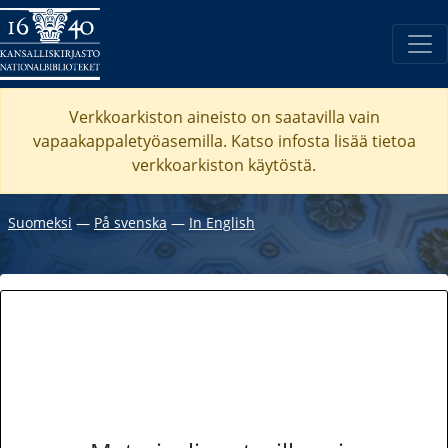
Verkkoarkiston aineisto on saatavilla vain
vapaakappaletyöasemilla. Katso
infosta
lisää tietoa
verkkoarkiston käytöstä.
Suomeksi
―
På svenska
―
In English