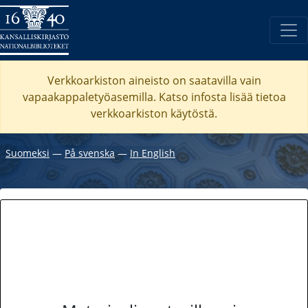
Verkkoarkiston aineisto on saatavilla vain
vapaakappaletyöasemilla. Katso
infosta
lisää tietoa
verkkoarkiston käytöstä.
Suomeksi
―
På svenska
―
In English